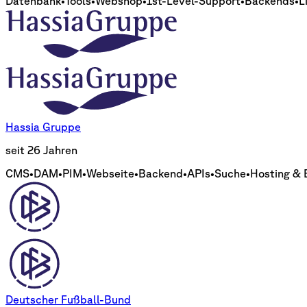
Datenbank
•
Tools
•
Webshop
•
1st-Level-Support
•
Backends
•
L
Hassia Gruppe
seit 26 Jahren
CMS
•
DAM
•
PIM
•
Webseite
•
Backend
•
APIs
•
Suche
•
Hosting & 
Deutscher Fußball-Bund