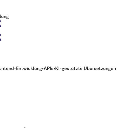
lung
ontend-Entwicklung
•
APIs
•
KI-gestützte Übersetzungen