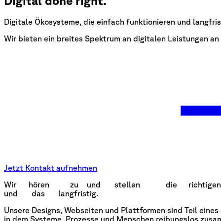
Digital done right.
Digitale Ökosysteme, die einfach funktionieren und langfris
Wir bieten ein breites Spektrum an digitalen Leistungen an
Jetzt Kontakt aufnehmen
Wir
Wir
hören
hören
zu
zu
und
und
stellen
stellen
die
die
richtigen
und
und
das
das
langfristig.
langfristig.
Unsere Designs, Webseiten und Plattformen sind Teil ein
in dem Systeme, Prozesse und Menschen reibungslos zusa