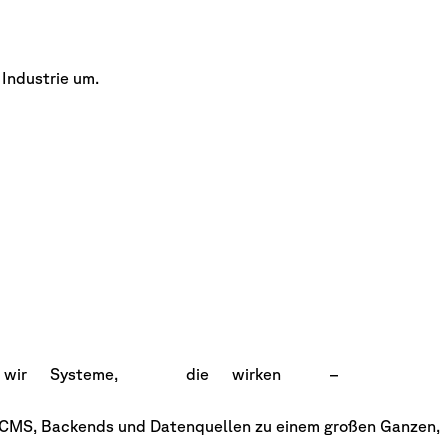
 Industrie um.
n
wir
wir
Systeme,
Systeme,
die
die
wirken
wirken
–
–
, CMS, Backends und Datenquellen zu einem großen Ganzen,