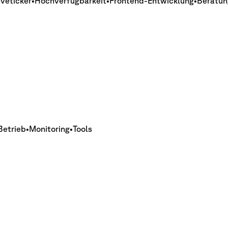
iveticker
•
Hochverfügbarkeit
•
Frontend-Entwicklung
•
Beratun
Betrieb
•
Monitoring
•
Tools