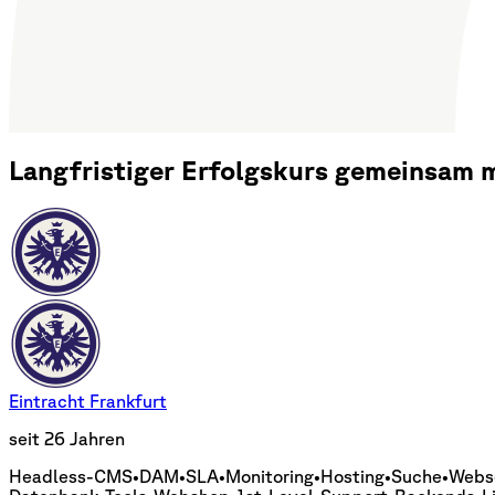
Langfristiger Erfolgskurs gemeinsam 
Eintracht Frankfurt
seit 26 Jahren
Headless-CMS
•
DAM
•
SLA
•
Monitoring
•
Hosting
•
Suche
•
Webs