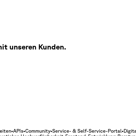
mit unseren Kunden.
eiten
•
APIs
•
Community
•
Service- & Self-Service-Portal
•
Digit